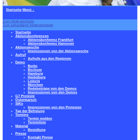
Startseite
Menü ↓
Zum Inhalt wechseln
Zum sekundären Inhalt wechseln
Startseite
Aktionskonferenzen
Aktionskonferenz Frankfurt
Aktionskonferenz Hannover
Aktionswoche
Impressionen von der Aktionswoche
Aufruf
Aufrufe aus den Regionen
Demo
Berlin
Bochum
Hamburg
Heidelberg
Leipzig
München
Redebeiträge von den Demos
Impressionen von den Demos
G7 Proteste
Ostermarsch
SiKo
Impressionen von den Protesten
Tag der Befreiung
Termine
Termin melden
Terminliste
Material
Bestellung
Presse
Kontakt Presse