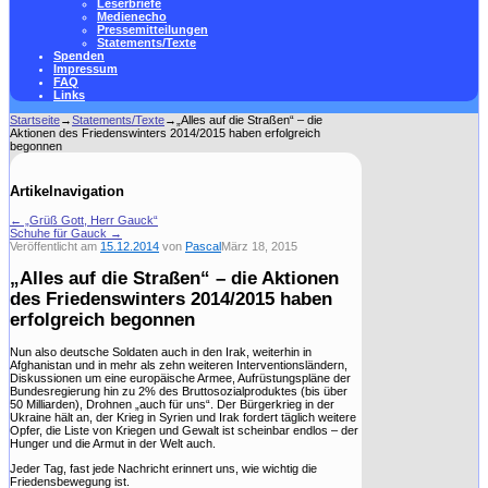
Leserbriefe
Medienecho
Pressemitteilungen
Statements/Texte
Spenden
Impressum
FAQ
Links
Startseite
→
Statements/Texte
→
„Alles auf die Straßen“ – die
Aktionen des Friedenswinters 2014/2015 haben erfolgreich
begonnen
Artikelnavigation
←
„Grüß Gott, Herr Gauck“
Schuhe für Gauck
→
Veröffentlicht am
15.12.2014
von
Pascal
März 18, 2015
„Alles auf die Straßen“ – die Aktionen
des Friedenswinters 2014/2015 haben
erfolgreich begonnen
Nun also deutsche Soldaten auch in den Irak, weiterhin in
Afghanistan und in mehr als zehn weiteren Interventionsländern,
Diskussionen um eine europäische Armee, Aufrüstungspläne der
Bundesregierung hin zu 2% des Bruttosozialproduktes (bis über
50 Milliarden), Drohnen „auch für uns“. Der Bürgerkrieg in der
Ukraine hält an, der Krieg in Syrien und Irak fordert täglich weitere
Opfer, die Liste von Kriegen und Gewalt ist scheinbar endlos – der
Hunger und die Armut in der Welt auch.
Jeder Tag, fast jede Nachricht erinnert uns, wie wichtig die
Friedensbewegung ist.