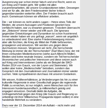
Ausgrenzung war schon immer falsch und erst Recht, wenn es
um Krieg und Frieden geht. Wir wollen mit allen
zusammenarbeiten, die unsere Grundpositionen teilen. Deswegen
sind wir für alle, die dem Friedenswinter bisher kritisch
gegenüberstanden weiterhin offen. Der Frieden braucht auch
euch: Gemeinsam können wir effektiver arbeiten.
Die – wir können es nicht anders sagen – Hetze eines Teils der
Medien, die unsere Aussagen und Positionen ignoriert bzw.
verfälscht haben, war zu erwarten gewesen. Trotzdem überrascht
der „Shitstorm“ immer wieder und trifft auch. Die Ignoranz
gegenüber Entwicklungen und Dynamiken ist schon frustrierend.
Immer wieder haben wir uns gefragt „warum“, wenn wir angeblich
so unbedeutend sind. Eine starke Friedensbewegung müssen
aber alle fürchten, die Krieg als Mittel der Politik befürworten,
propagieren und einsetzen. Wir werden uns gegen diese
durchsetzen müssen. Vergessen wir nicht „Die herrschende
Meinung ist immer die der Herrschenden“ (Karl Marx) bzw. der mit
ihnen verbunden Medienkonzerne (siehe auch Albrecht Müller).
Medien sind keine neutrale Instanz, sondern ein Teil herrschender
ökonomischer und politscher Interessen und diese setzen auch
auf Krieg und Interventionen (siehe als ein Beispiel die SIKO-
Reden 2014 von Gauck, von der Leyen und Steinmeier). Wir
wollen aber keine „Medienschelte“ betreiben, sondern das
Gespräch mit den Journalistinnen und Journalisten immer wieder
suchen. Viele sympathisieren durchaus mit unseren Gedanken.
Wir wissen, Kräfteverhältnisse, ja Veränderungen bis hin zu einer
kulturelle Hegemonie in einer Gesellschaft gegen die regierende
Politik zu erreichen, ist nur möglich, wenn Menschen sich für ihre
Interessen hundertausendfach, ja millionenfach geistig und
engagiert einsetzen. Deshalb bleibt die Aufgabe, die
Umfragemehrheit gegen den Krieg (die Gauck und Regierung so
unbedingt mit ihrer Militarismus Propaganda kippen wollen) in eine
handelnde Mehrheit zu verändern.
Dazu war der 13. Dezember 2014 ein Auftakt – nicht mehr und