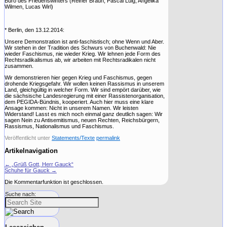
Büro des Friedenswinters (Reiner Braun, Pascal Luig, Angelika
Wilmen, Lucas Wirl)
* Berlin, den 13.12.2014:
Unsere Demonstration ist anti-faschistisch; ohne Wenn und Aber.
Wir stehen in der Tradition des Schwurs von Buchenwald: Nie
wieder Faschismus, nie wieder Krieg. Wir lehnen jede Form des
Rechtsradikalismus ab, wir arbeiten mit Rechtsradikalen nicht
zusammen.
Wir demonstrieren hier gegen Krieg und Faschismus, gegen
drohende Kriegsgefahr. Wir wollen keinen Rassismus in unserem
Land, gleichgültig in welcher Form. Wir sind empört darüber, wie
die sächsische Landesregierung mit einer Rassistenorganisation,
dem PEGIDA-Bündnis, kooperiert. Auch hier muss eine klare
Ansage kommen: Nicht in unserem Namen. Wir leisten
Widerstand! Lasst es mich noch einmal ganz deutlich sagen: Wir
sagen Nein zu Antisemitismus, neuen Rechten, Reichsbürgern,
Rassismus, Nationalismus und Faschismus.
Veröffentlicht unter
Statements/Texte
permalink
Artikelnavigation
←
„Grüß Gott, Herr Gauck“
Schuhe für Gauck
→
Die Kommentarfunktion ist geschlossen.
Suche nach: