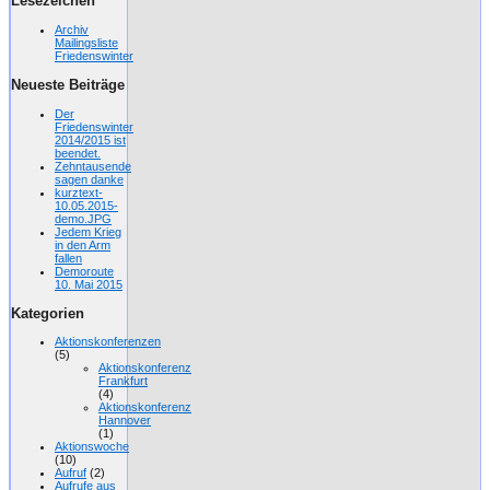
Lesezeichen
Archiv
Mailingsliste
Friedenswinter
Neueste Beiträge
Der
Friedenswinter
2014/2015 ist
beendet.
Zehntausende
sagen danke
kurztext-
10.05.2015-
demo.JPG
Jedem Krieg
in den Arm
fallen
Demoroute
10. Mai 2015
Kategorien
Aktionskonferenzen
(5)
Aktionskonferenz
Frankfurt
(4)
Aktionskonferenz
Hannover
(1)
Aktionswoche
(10)
Aufruf
(2)
Aufrufe aus