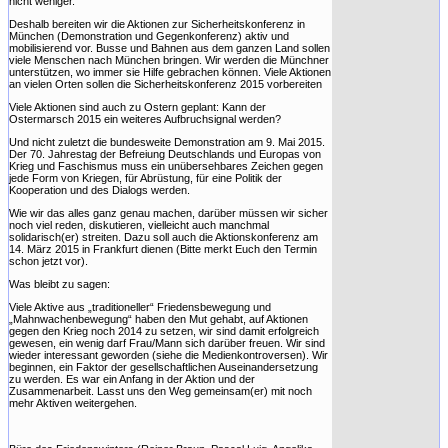
nicht weniger.
Deshalb bereiten wir die Aktionen zur Sicherheitskonferenz in
München (Demonstration und Gegenkonferenz) aktiv und
mobilisierend vor. Busse und Bahnen aus dem ganzen Land sollen
viele Menschen nach München bringen. Wir werden die Münchner
unterstützen, wo immer sie Hilfe gebrachen können. Viele Aktionen
an vielen Orten sollen die Sicherheitskonferenz 2015 vorbereiten
Viele Aktionen sind auch zu Ostern geplant: Kann der
Ostermarsch 2015 ein weiteres Aufbruchsignal werden?
Und nicht zuletzt die bundesweite Demonstration am 9. Mai 2015.
Der 70. Jahrestag der Befreiung Deutschlands und Europas von
Krieg und Faschismus muss ein unübersehbares Zeichen gegen
jede Form von Kriegen, für Abrüstung, für eine Politik der
Kooperation und des Dialogs werden.
Wie wir das alles ganz genau machen, darüber müssen wir sicher
noch viel reden, diskutieren, vielleicht auch manchmal
solidarisch(er) streiten. Dazu soll auch die Aktionskonferenz am
14. März 2015 in Frankfurt dienen (Bitte merkt Euch den Termin
schon jetzt vor).
Was bleibt zu sagen:
Viele Aktive aus „traditioneller“ Friedensbewegung und
„Mahnwachenbewegung“ haben den Mut gehabt, auf Aktionen
gegen den Krieg noch 2014 zu setzen, wir sind damit erfolgreich
gewesen, ein wenig darf Frau/Mann sich darüber freuen. Wir sind
wieder interessant geworden (siehe die Medienkontroversen). Wir
beginnen, ein Faktor der gesellschaftlichen Auseinandersetzung
zu werden. Es war ein Anfang in der Aktion und der
Zusammenarbeit. Lasst uns den Weg gemeinsam(er) mit noch
mehr Aktiven weitergehen.