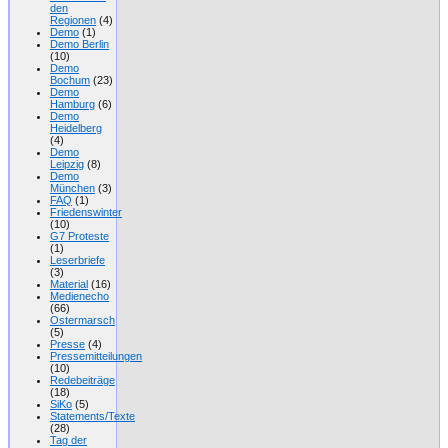
den
Regionen
(4)
Demo
(1)
Demo Berlin
(10)
Demo
Bochum
(23)
Demo
Hamburg
(6)
Demo
Heidelberg
(4)
Demo
Leipzig
(8)
Demo
München
(3)
FAQ
(1)
Friedenswinter
(10)
G7 Proteste
(1)
Leserbriefe
(3)
Material
(16)
Medienecho
(66)
Ostermarsch
(5)
Presse
(4)
Pressemitteilungen
(10)
Redebeiträge
(18)
SiKo
(5)
Statements/Texte
(28)
Tag der