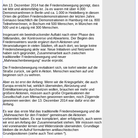
Am 13. Dezember 2014 hat die Friedensbewegung gezeigt, dass
sie lebt und aktionsfähig ist. Ja es waren mit über 4.000
DemonstrantInnen in Berlin und ca. 1.000 in Heidelberg in diesen
Orten die größten Friedensdemonstrationen der letzten Jahre.
Genauso beachtlich die Demonstrationen in Hamburg mit ca. 800
TeilnehmerInnen, in Bochum mit 500 Menschen, in München mit
500 und in Leipzig mit 300 Menschen.
Insgesamt ein beeindruckender Auftakt nach einer Phase des
Stillstandes, der Kontroverse und Abwartens. Der Beginn des
Friedenswinters wurde ergänzt durch Aktionen und
Veranstaltungen in vielen Städten, oft auch dort, wo lange keine
Friedensbewegung aktiv war. Neue Initiativen und Netzwerke
haben sich gegründet, Zusammenarbeit auch zwischen
traditioneller Friedensbewegung und neuer
„Mahnwachenbewegung“ wurde erprobt.
Die Friedensbewegung revitalisiert sich, sie kehrt wieder auf die
Straße zurück, sie geht in Aktion. Menschen wachen auf und
beginnen sich zu wehren.
Aber es ist erst der Anfang: Wenn wir die Kriegsgefahr, die auch
Europa erreicht hat, wirklich überwinden, Abrüstung und
Entmilitarisierung durchsetzen wollen, brauchen wir mehr und
größere Aktionen, müssen auch große Organisationen der
Gesellschaft zum Mitmachen gewonnen werden, noch Zögernde
gewonnen werden: der 13. Dezember 2014 war dafür erst der
Anfang.
Es war das erste Mal das traditionelle Friedensbewegung und die
„Mahnwachen für den Frieden“ gemeinsam die Aktionen
vorbereitet haben. Es war kompliziert, aber erfolgreich, auch wenn
wir erst am Anfang der Zusammenarbeit stehen. Wir müssen noch
viel voneinander lernen und Widerstände überwinden. Grundlage
bleiben die im Aufruf formulierten antifaschistischen
Grundpositionen (siehe auch Text unten *).