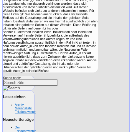
das Landgericht, nur dadurch verhindert werden, dass sich
ausdrücklich von diesen Inhalten distanziert wird. Auf dieser
Website befinden sich Links zu anderen Inhalten im Internet. Für
diese Links gilt: Wir betonen ausdrücklich, dass wir keinerlei
Einfluss auf die Gestaltung und die Inhalte der gelinkten Seite
haben. Deshalb distanzieren wir uns hiermit ausdrücklich von allen
Inhalten aller gelinkten Seiten auf dieser Website. Diese Erklärung
gilt für alle Seiten, auf denen Links oder
Banner zu externen Inhalten leiten. Bei direkten oder indirekten
Verweisen auf fremde Seiten (Hyperlinks), die außerhalb des
Verantwortungsbereiches des Autors liegen, würde eine
Haftungsverpflichtung ausschließlich in dem Fall in Kraft treten, in
dem der/die Autor_in von den Inhalten Kenntnis hat und es ihm/ihr
technisch möglich und zumutbar wäre, die Nutzung im Falle
rechtswidriger Nutzung zu verhindern. Der/die Autor_in erklärt
hiermit ausdrücklich, dass zum Zeitpunkt der Linksetzung keine
illegalen Inhalte auf den verlinkten Seiten erkennbar waren. Auf die
aktuell und zukünftige Gestaltung, die Inhalte oder die
Urheberschaft der gelinkten Seiten und verknüpften Seiten hat
der/die Autor_in keinerlei Einfluss.
Suche nach:
Lesezeichen
Archiv
Mailingsliste
Friedenswinter
Neueste Beiträge
Der
Friedenswinter