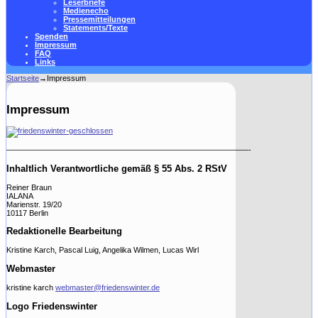
Leserbriefe
Medienecho
Pressemitteilungen
Statements/Texte
Spenden
Impressum
FAQ
Links
Startseite
→
Impressum
Impressum
———————————————————————————————-
Inhaltlich Verantwortliche gemäß § 55 Abs. 2 RStV
Reiner Braun
IALANA
Marienstr. 19/20
10117 Berlin
Redaktionelle Bearbeitung
Kristine Karch, Pascal Luig, Angelika Wilmen, Lucas Wirl
Webmaster
kristine karch
webmaster@friedenswinter.de
Logo Friedenswinter