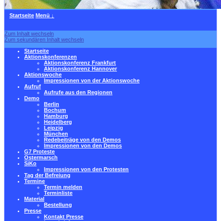
Startseite
Menü ↓
Zum Inhalt wechseln
Zum sekundären Inhalt wechseln
Startseite
Aktionskonferenzen
Aktionskonferenz Frankfurt
Aktionskonferenz Hannover
Aktionswoche
Impressionen von der Aktionswoche
Aufruf
Aufrufe aus den Regionen
Demo
Berlin
Bochum
Hamburg
Heidelberg
Leipzig
München
Redebeiträge von den Demos
Impressionen von den Demos
G7 Proteste
Ostermarsch
SiKo
Impressionen von den Protesten
Tag der Befreiung
Termine
Termin melden
Terminliste
Material
Bestellung
Presse
Kontakt Presse