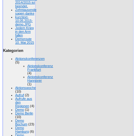
2014/2015 ist
beendet.
Zehntausende
sagen danke
kurztext-
10.05.2015-
demo.JPG
Jedem Krieg
in den Arm
fallen
Demoroute
10. Mai 2015
Kategorien
Aktionskonferenzen
(5)
Aktionskonferenz
Frankfurt
(4)
Aktionskonferenz
Hannover
(1)
Aktionswoche
(10)
Aufruf
(2)
Aufrufe aus
den
Regionen
(4)
Demo
(1)
Demo Berlin
(10)
Demo
Bochum
(23)
Demo
Hamburg
(6)
Demo