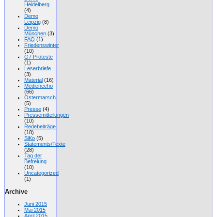
Heidelberg
(4)
Demo
Leipzig
(8)
Demo
München
(3)
FAQ
(1)
Friedenswinter
(10)
G7 Proteste
(1)
Leserbriefe
(3)
Material
(16)
Medienecho
(66)
Ostermarsch
(5)
Presse
(4)
Pressemitteilungen
(10)
Redebeiträge
(18)
SiKo
(5)
Statements/Texte
(28)
Tag der
Befreiung
(10)
Uncategorized
(1)
Archive
Juni 2015
Mai 2015
April 2015