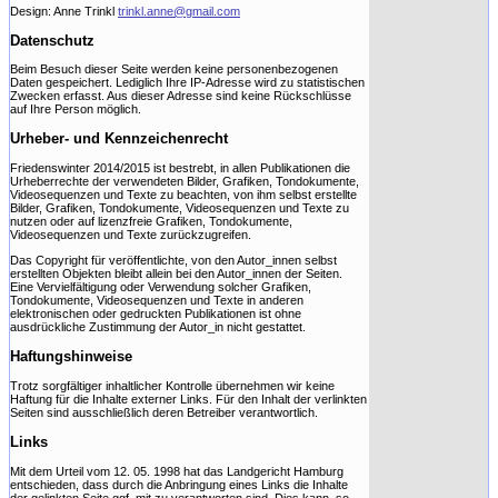
Design: Anne Trinkl
trinkl.anne@gmail.com
Datenschutz
Beim Besuch dieser Seite werden keine personenbezogenen
Daten gespeichert. Lediglich Ihre IP-Adresse wird zu statistischen
Zwecken erfasst. Aus dieser Adresse sind keine Rückschlüsse
auf Ihre Person möglich.
Urheber- und Kennzeichenrecht
Friedenswinter 2014/2015 ist bestrebt, in allen Publikationen die
Urheberrechte der verwendeten Bilder, Grafiken, Tondokumente,
Videosequenzen und Texte zu beachten, von ihm selbst erstellte
Bilder, Grafiken, Tondokumente, Videosequenzen und Texte zu
nutzen oder auf lizenzfreie Grafiken, Tondokumente,
Videosequenzen und Texte zurückzugreifen.
Das Copyright für veröffentlichte, von den Autor_innen selbst
erstellten Objekten bleibt allein bei den Autor_innen der Seiten.
Eine Vervielfältigung oder Verwendung solcher Grafiken,
Tondokumente, Videosequenzen und Texte in anderen
elektronischen oder gedruckten Publikationen ist ohne
ausdrückliche Zustimmung der Autor_in nicht gestattet.
Haftungshinweise
Trotz sorgfältiger inhaltlicher Kontrolle übernehmen wir keine
Haftung für die Inhalte externer Links. Für den Inhalt der verlinkten
Seiten sind ausschließlich deren Betreiber verantwortlich.
Links
Mit dem Urteil vom 12. 05. 1998 hat das Landgericht Hamburg
entschieden, dass durch die Anbringung eines Links die Inhalte
der gelinkten Seite ggf. mit zu verantworten sind. Dies kann, so