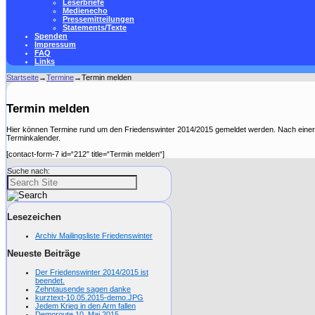
Leserbriefe
Medienecho
Pressemitteilungen
Statements/Texte
Spenden
Impressum
FAQ
Links
Startseite
→
Termine
→
Termin melden
Termin melden
Hier können Termine rund um den Friedenswinter 2014/2015 gemeldet werden. Nach einer
Terminkalender.
[contact-form-7 id=“212″ title=“Termin melden“]
Suche nach:
Lesezeichen
Archiv Mailingsliste Friedenswinter
Neueste Beiträge
Der Friedenswinter 2014/2015 ist
beendet.
Zehntausende sagen danke
kurztext-10.05.2015-demo.JPG
Jedem Krieg in den Arm fallen
Demoroute 10. Mai 2015