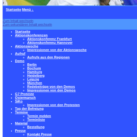
Startseite
Menü ↓
Zum Inhalt wechseln
Zum sekundären Inhalt wechseln
Startseite
Aktionskonferenzen
Aktionskonferenz Frankfurt
Aktionskonferenz Hannover
Aktionswoche
Impressionen von der Aktionswoche
Aufruf
Aufrufe aus den Regionen
Demo
Berlin
Bochum
Hamburg
Heidelberg
Leipzig
München
Redebeiträge von den Demos
Impressionen von den Demos
G7 Proteste
Ostermarsch
SiKo
Impressionen von den Protesten
Tag der Befreiung
Termine
Termin melden
Terminliste
Material
Bestellung
Presse
Kontakt Presse