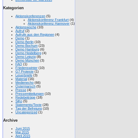
Kategorien
Aktionskonferenzen
(5)
Aktionskonferenz Frankfurt
(4)
Aktionskonferenz Hannover
(1)
Aktionswoche
(10)
Aufruf
(2)
Aufrufe aus den Regionen
(4)
Demo
(1)
Demo Berlin
(10)
Demo Bochum
(23)
Demo Hamburg
(6)
Demo Heidelberg
(4)
Demo Leipzig
(8)
Demo München
(3)
FAQ
(1)
Friedenswinter
(10)
G7 Proteste
(1)
Leserbriefe
(3)
Material
(16)
Medienecho
(66)
Ostermarsch
(5)
Presse
(4)
Pressemitteilungen
(10)
Redebeiträge
(18)
SiKo
(5)
Statements/Texte
(28)
Tag der Befreiung
(10)
Uncategorized
(1)
Archive
Juni 2015
Mai 2015
April 2015